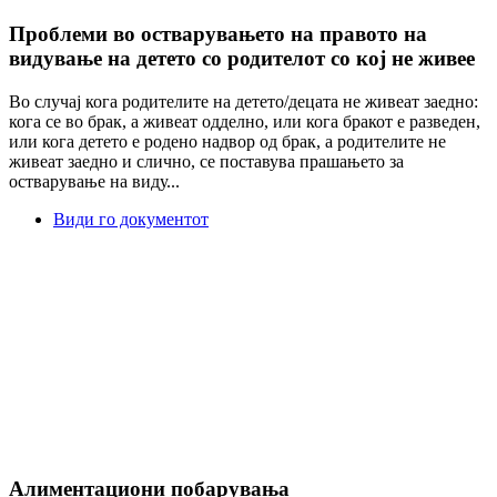
Проблеми во остварувањето на правото на
видување на детето со родителот со кој не живее
Во случај кога родителите на детето/децата не живеат заедно:
кога се во брак, а живеат одделно, или кога бракот е разведен,
или кога детето е родено надвор од брак, а родителите не
живеат заедно и слично, се поставува прашањето за
остварување на виду...
Види го документот
Алиментациони побарувања