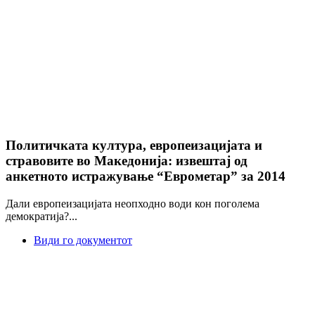
Политичката култура, европеизацијата и
стравовите во Македонија: извештај од
анкетното истражување “Еврометар” за 2014
Дали европеизацијата неопходно води кон поголема
демократија?...
Види го документот