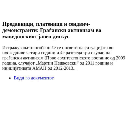
Предавници, платеници и сендвич-
демонстранти: Граѓански активизам во
македонскиот јавен дискус
Истражувањето особено ќе се посвети на ситуацијата во
последниве четири години и ќе разгледа три случаи на
граѓански активизам (Прво архитектонското востание од 2009
година, случајот „Мартин Нешковски“ од 2011 година и
иницијативата АМАН од 2012-2013...
Види го документот