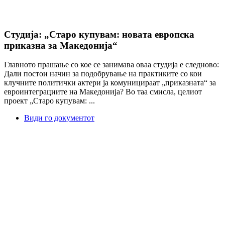
Студија: „Старо купувам: новата европска
приказна за Македонија“
Главното прашање со кое се занимава оваа студија е следново:
Дали постои начин за подобрување на практиките со кои
клучните политички актери ја комуницираат „приказната“ за
евроинтеграциите на Македонија? Во таа смисла, целиот
проект „Старо купувам: ...
Види го документот