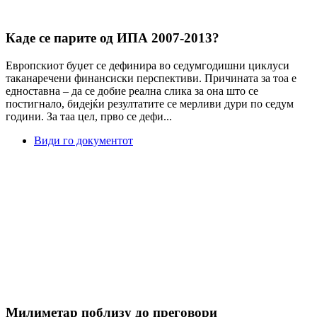
Каде се парите од ИПА 2007-2013?
Европскиот буџет се дефинира во седумгодишни циклуси
таканаречени финансиски перспективи. Причината за тоа е
едноставна – да се добие реална слика за она што се
постигнало, бидејќи резултатите се мерливи дури по седум
години. За таа цел, прво се дефи...
Види го документот
Милиметар поблизу до преговори