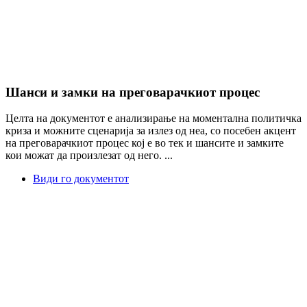
Шанси и замки на преговарачкиот процес
Целта на документот е анализирање на моментална политичка
криза и можните сценарија за излез од неа, со посебен акцент
на преговарачкиот процес кој е во тек и шансите и замките
кои можат да произлезат од него. ...
Види го документот