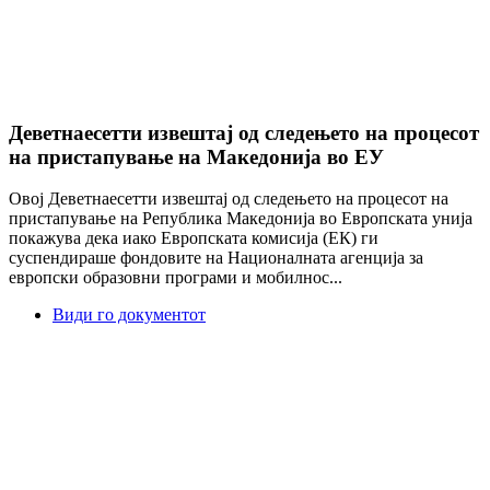
Деветнаесетти извештај од следењето на процесот
на пристапување на Македонија во ЕУ
Овој Деветнаесетти извештај од следењето на процесот на
пристапување на Република Македонија во Европската унија
покажува дека иако Европската комисија (ЕК) ги
суспендираше фондовите на Националната агенција за
европски образовни програми и мобилнос...
Види го документот